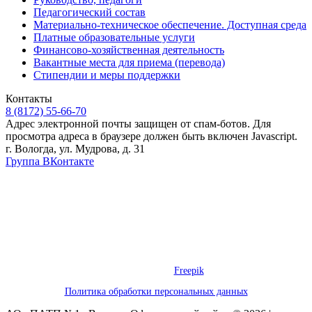
Педагогический состав
Материально-техническое обеспечение. Доступная среда
Платные образовательные услуги
Финансово-хозяйственная деятельность
Вакантные места для приема (перевода)
Стипендии и меры поддержки
Контакты
8 (8172) 55-66-70
Адрес электронной почты защищен от спам-ботов. Для
просмотра адреса в браузере должен быть включен Javascript.
г. Вологда, ул. Мудрова, д. 31
Группа ВКонтакте
Предложения на сайте не являются публичной офертой. Информация
о товаре носит справочный характер и не является публичной
офертой, определяемой положениями Статьи 437 Гражданского
Кодекса Российской Федерации. Обращаем ваше внимание, что
производитель оставляет за собой право изменять характеристики
товара.
Некоторые графические элементы, использованные на этом сайте,
предоставлены
Freepik
Политика обработки персональных данных