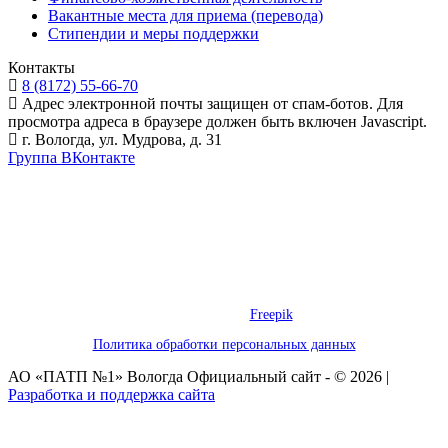
Вакантные места для приема (перевода)
Стипендии и меры поддержки
Контакты
8 (8172) 55-66-70
Адрес электронной почты защищен от спам-ботов. Для
просмотра адреса в браузере должен быть включен Javascript.
г. Вологда, ул. Мудрова, д. 31
Группа ВКонтакте
Предложения на сайте не являются публичной офертой. Информация
о товаре носит справочный характер и не является публичной
офертой, определяемой положениями Статьи 437 Гражданского
Кодекса Российской Федерации. Обращаем ваше внимание, что
производитель оставляет за собой право изменять характеристики
товара.
Некоторые графические элементы, использованные на этом сайте,
предоставлены
Freepik
Политика обработки персональных данных
АО «ПАТП №1» Вологда Официальный сайт - © 2026 |
Разработка и поддержка сайта